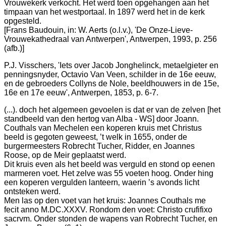
Vrouwekerk verkocht. Het werd toen opgehangen aan het
timpaan van het westportaal. In 1897 werd het in de kerk
opgesteld.
[Frans Baudouin, in: W. Aerts (o.l.v.), 'De Onze-Lieve-
Vrouwekathedraal van Antwerpen', Antwerpen, 1993, p. 256
(afb.)]
P.J. Visschers, 'Iets over Jacob Jonghelinck, metaelgieter en
penningsnyder, Octavio Van Veen, schilder in de 16e eeuw,
en de gebroeders Collyns de Nole, beeldhouwers in de 15e,
16e en 17e eeuw', Antwerpen, 1853, p. 6-7.
(...). doch het algemeen gevoelen is dat er van de zelven [het
standbeeld van den hertog van Alba - WS] door Joann.
Couthals van Mechelen een koperen kruis met Christus
beeld is gegoten geweest, ’t welk in 1655, onder de
burgermeesters Robrecht Tucher, Ridder, en Joannes
Roose, op de Meir geplaatst werd.
Dit kruis even als het beeld was verguld en stond op eenen
marmeren voet. Het zelve was 55 voeten hoog. Onder hing
een koperen vergulden lanteern‚ waerin ’s avonds licht
ontsteken werd.
Men las op den voet van het kruis: Joannes Couthals me
fecit anno M.DC.XXXV. Rondom den voet: Christo crufifixo
sacrvm. Onder stonden de wapens van Robrecht Tucher, en