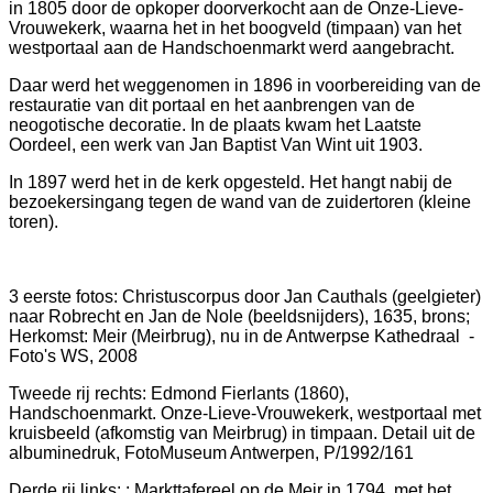
in 1805 door de opkoper doorverkocht aan de Onze-Lieve-
Vrouwekerk, waarna het in het boogveld (timpaan) van het
westportaal aan de Handschoenmarkt werd aangebracht.
Daar werd het weggenomen in 1896 in voorbereiding van de
restauratie van dit portaal en het aanbrengen van de
neogotische decoratie. In de plaats kwam het Laatste
Oordeel, een werk van Jan Baptist Van Wint uit 1903.
In 1897 werd het in de kerk opgesteld. Het hangt nabij de
bezoekersingang tegen de wand van de zuidertoren (kleine
toren).
3 eerste fotos: Christuscorpus door Jan Cauthals (geelgieter)
naar Robrecht en Jan de Nole (beeldsnijders), 1635, brons;
Herkomst: Meir (Meirbrug), nu in de Antwerpse Kathedraal -
Foto's WS, 2008
Tweede rij rechts: Edmond Fierlants (1860),
Handschoenmarkt. Onze-Lieve-Vrouwekerk, westportaal met
kruisbeeld (afkomstig van Meirbrug) in timpaan. Detail uit de
albuminedruk, FotoMuseum Antwerpen, P/1992/161
Derde rij links: : Markttafereel op de Meir in 1794, met het