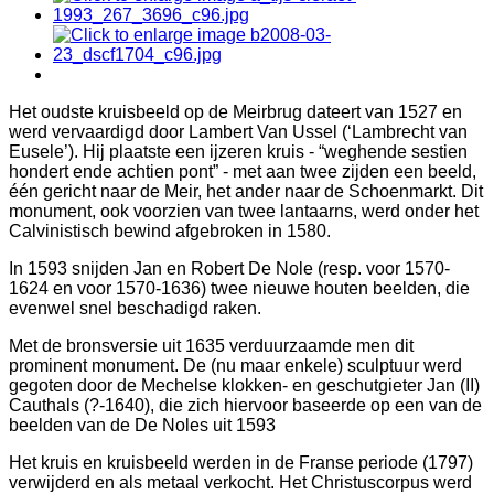
Het oudste kruisbeeld op de Meirbrug dateert van 1527 en
werd vervaardigd door Lambert Van Ussel (‘Lambrecht van
Eusele’). Hij plaatste een ijzeren kruis - “weghende sestien
hondert ende achtien pont” - met aan twee zijden een beeld,
één gericht naar de Meir, het ander naar de Schoenmarkt. Dit
monument, ook voorzien van twee lantaarns, werd onder het
Calvinistisch bewind afgebroken in 1580.
In 1593 snijden Jan en Robert De Nole (resp. voor 1570-
1624 en voor 1570-1636) twee nieuwe houten beelden, die
evenwel snel beschadigd raken.
Met de bronsversie uit 1635 verduurzaamde men dit
prominent monument. De (nu maar enkele) sculptuur werd
gegoten door de Mechelse klokken- en geschutgieter Jan (II)
Cauthals (?-1640), die zich hiervoor baseerde op een van de
beelden van de De Noles uit 1593
Het kruis en kruisbeeld werden in de Franse periode (1797)
verwijderd en als metaal verkocht. Het Christuscorpus werd