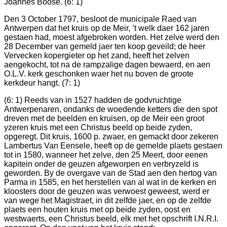
Joannes Boose. (6: 1)
Den 3 October 1797, besloot de municipale Raed van
Antwerpen dat het kruis op de Meir, ’t welk daer 162 jaren
gestaen had, moest afgebroken worden. Het zelve werd den
28 December van gemeld jaer ten koop geveild; de heer
Vervecken kopergieter op het zand, heeft het zelven
aengekocht, tot na de rampzalige dagen bewaerd, en aen
O.L.V. kerk geschonken waer het nu boven de groote
kerkdeur hangt. (7: 1)
(6: 1) Reeds van in 1527 hadden de godvruchtige
Antwerpenaren, ondanks de woedende ketters die den spot
dreven met de beelden en kruisen, op de Meir een groot
yzeren kruis met een Christus beeld op beide zyden,
opgeregt. Dit kruis, 1600 p. zwaer, en gemackt door zekeren
Lambertus Van Eensele, heeft op de gemelde plaets gestaen
tot in 1580, wanneer het zelve, den 25 Meert, door eenen
kapitein onder de geuzen afgeworpen en verbryzeld is
geworden. By de overgave van de Stad aen den hertog van
Parma in 1585, en het herstellen van al wat in de kerken en
kloosters door de geuzen was verwoest geweest, werd er
van wege het Magistraet, in dit zelfde jaer, en op de zelfde
plaets een houten kruis met op beide zyden, oost en
westwaerts, een Christus beeld, elk met het opschrift I.N.R.I.