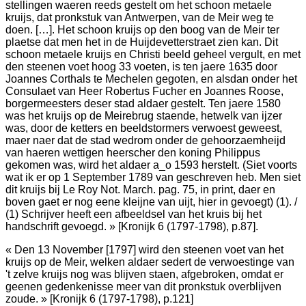
stellingen waeren reeds gestelt om het schoon metaele
kruijs, dat pronkstuk van Antwerpen, van de Meir weg te
doen. […]. Het schoon kruijs op den boog van de Meir ter
plaetse dat men het in de Huijdevetterstraet zien kan. Dit
schoon metaele kruijs en Christi beeld geheel vergult, en met
den steenen voet hoog 33 voeten, is ten jaere 1635 door
Joannes Corthals te Mechelen gegoten, en alsdan onder het
Consulaet van Heer Robertus Fucher en Joannes Roose,
borgermeesters deser stad aldaer gestelt. Ten jaere 1580
was het kruijs op de Meirebrug staende, hetwelk van ijzer
was, door de ketters en beeldstormers verwoest geweest,
maer naer dat de stad wedrom onder de gehoorzaemheijd
van haeren wettigen heerscher den koning Philippus
gekomen was, wird het aldaer a_o 1593 herstelt. (Siet voorts
wat ik er op 1 September 1789 van geschreven heb. Men siet
dit kruijs bij Le Roy Not. March. pag. 75, in print, daer en
boven gaet er nog eene kleijne van uijt, hier in gevoegt) (1). /
(1) Schrijver heeft een afbeeldsel van het kruis bij het
handschrift gevoegd. » [Kronijk 6 (1797-1798), p.87].
« Den 13 November [1797] wird den steenen voet van het
kruijs op de Meir, welken aldaer sedert de verwoestinge van
't zelve kruijs nog was blijven staen, afgebroken, omdat er
geenen gedenkenisse meer van dit pronkstuk overblijven
zoude. » [Kronijk 6 (1797-1798), p.121]