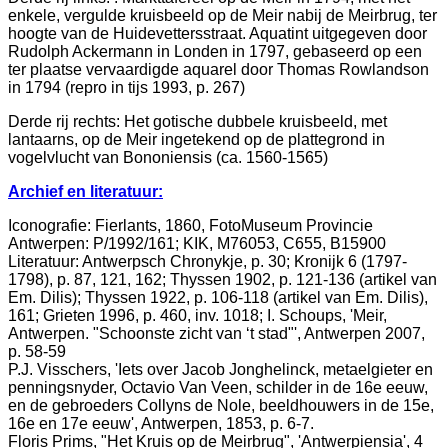
enkele, vergulde kruisbeeld op de Meir nabij de Meirbrug, ter
hoogte van de Huidevettersstraat. Aquatint uitgegeven door
Rudolph Ackermann in Londen in 1797, gebaseerd op een
ter plaatse vervaardigde aquarel door Thomas Rowlandson
in 1794 (repro in tijs 1993, p. 267)
Derde rij rechts: Het gotische dubbele kruisbeeld, met
lantaarns, op de Meir ingetekend op de plattegrond in
vogelvlucht van Bononiensis (ca. 1560-1565)
Archief en literatuur:
Iconografie: Fierlants, 1860, FotoMuseum Provincie
Antwerpen: P/1992/161; KIK, M76053, C655, B15900
Literatuur: Antwerpsch Chronykje, p. 30; Kronijk 6 (1797-
1798), p. 87, 121, 162; Thyssen 1902, p. 121-136 (artikel van
Em. Dilis); Thyssen 1922, p. 106-118 (artikel van Em. Dilis),
161; Grieten 1996, p. 460, inv. 1018; I. Schoups, 'Meir,
Antwerpen. "Schoonste zicht van ‘t stad"', Antwerpen 2007,
p. 58-59
P.J. Visschers, 'Iets over Jacob Jonghelinck, metaelgieter en
penningsnyder, Octavio Van Veen, schilder in de 16e eeuw,
en de gebroeders Collyns de Nole, beeldhouwers in de 15e,
16e en 17e eeuw', Antwerpen, 1853, p. 6-7.
Floris Prims, "Het Kruis op de Meirbrug", 'Antwerpiensia', 4