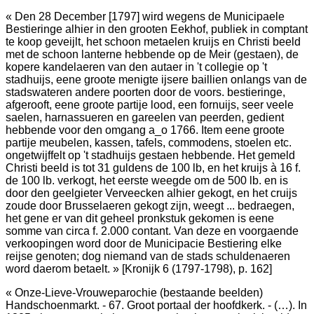
« Den 28 December [1797] wird wegens de Municipaele
Bestieringe alhier in den grooten Eekhof, publiek in comptant
te koop geveijlt, het schoon metaelen kruijs en Christi beeld
met de schoon lanterne hebbende op de Meir (gestaen), de
kopere kandelaeren van den autaer in 't collegie op 't
stadhuijs, eene groote menigte ijsere baillien onlangs van de
stadswateren andere poorten door de voors. bestieringe,
afgerooft, eene groote partije lood, een fornuijs, seer veele
saelen, harnassueren en gareelen van peerden, gedient
hebbende voor den omgang a_o 1766. Item eene groote
partije meubelen, kassen, tafels, commodens, stoelen etc.
ongetwijffelt op 't stadhuijs gestaen hebbende. Het gemeld
Christi beeld is tot 31 guldens de 100 lb, en het kruijs à 16 f.
de 100 lb. verkogt, het eerste weegde om de 500 lb. en is
door den geelgieter Verveecken alhier gekogt, en het cruijs
zoude door Brusselaeren gekogt zijn, weegt ... bedraegen,
het gene er van dit geheel pronkstuk gekomen is eene
somme van circa f. 2.000 contant. Van deze en voorgaende
verkoopingen word door de Municipacie Bestiering elke
reijse genoten; dog niemand van de stads schuldenaeren
word daerom betaelt. » [Kronijk 6 (1797-1798), p. 162]
« Onze-Lieve-Vrouweparochie (bestaande beelden)
Handschoenmarkt. - 67. Groot portaal der hoofdkerk. - (…). In