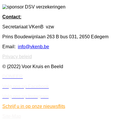
Contact:
Secretariaat VKenB vzw
Prins Boudewijnlaan 263 B bus 031, 2650 Edegem
Email:
info@vkenb.be
Privacy beleid
© {2022} Voor Kruis en Beeld
DONEER
Volg ons op Facebook
Volg ons op Instagram
Schrijf u in op onze nieuwsflits
Site-Map