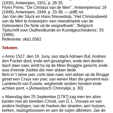
(1930), Antwerpen, 1931, p. 28-35.
Floris Prims, "De Christus van de Meir", 'Antwerpiensia' 19
(1948), Antwerpen, 1949, p. 33-36. — pdfE-txt
Jan Van der Stock en Hans Nieuwdorp, "Het Christusbeeld
van de Meir te Antwerpen: een meesterwerk van de
Gebroeders De Nole uit de vergeethoek", 'Belgisch
Tijdschrift voor Oudheidkunde en Kunstgeschiedenis', 55
(1986).
Referentie: vkb1.0562
Teksten:
« Anno 1527. den 16. Juny, soo stack Adriaen Bal, Andries
den Packer doot, ende wirt gevanghen, ende den derden
dach daer naer, wirdt hy op de Meer Brugghe gerecht, ende
was d'eerste Justitie die men aldaer dede.
Item in 't selve jaer, corts daer naer, wirt aldaer op de Brugge
geset een Cruys van yser, van eenen Man die genoemt was
Lambrecht van Eusele, weghende sestien hondert ende
achtien pont. » [Antwerpsch Chronykje, p. 30]
« Maendag den 25 September [1797] zag men ten allen
kanten niet als beelden Christi, van O. L. Vrouwe en van
andere heijligen, van de hoeken der straeten, aen huijsen,
kerken, stadsgebouwen en aen de ruijen afbreken. Jae de