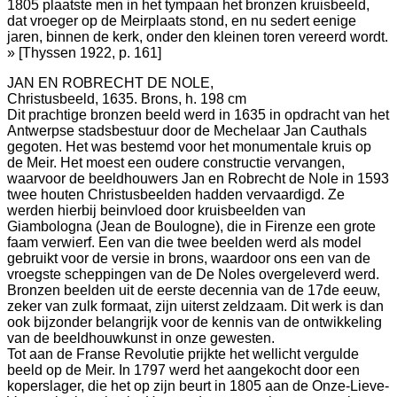
1805 plaatste men in het tympaan het bronzen kruisbeeld,
dat vroeger op de Meirplaats stond, en nu sedert eenige
jaren, binnen de kerk, onder den kleinen toren vereerd wordt.
» [Thyssen 1922, p. 161]
JAN EN ROBRECHT DE NOLE,
Christusbeeld, 1635. Brons, h. 198 cm
Dit prachtige bronzen beeld werd in 1635 in opdracht van het
Antwerpse stadsbestuur door de Mechelaar Jan Cauthals
gegoten. Het was bestemd voor het monumentale kruis op
de Meir. Het moest een oudere constructie vervangen,
waarvoor de beeldhouwers Jan en Robrecht de Nole in 1593
twee houten Christusbeelden hadden vervaardigd. Ze
werden hierbij beinvloed door kruisbeelden van
Giambologna (Jean de Boulogne), die in Firenze een grote
faam verwierf. Een van die twee beelden werd als model
gebruikt voor de versie in brons, waardoor ons een van de
vroegste scheppingen van de De Noles overgeleverd werd.
Bronzen beelden uit de eerste decennia van de 17de eeuw,
zeker van zulk formaat, zijn uiterst zeldzaam. Dit werk is dan
ook bijzonder belangrijk voor de kennis van de ontwikkeling
van de beeldhouwkunst in onze gewesten.
Tot aan de Franse Revolutie prijkte het wellicht vergulde
beeld op de Meir. In 1797 werd het aangekocht door een
koperslager, die het op zijn beurt in 1805 aan de Onze-Lieve-