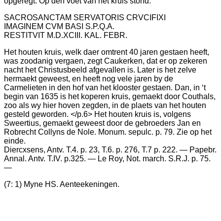
opgeregt. Op den voet van het kruis stond:
SACROSANCTAM SERVATORIS CRVCIFIXI
IMAGINEM CVM BASI S.P.Q.A.
RESTITVIT M.D.XCIII. KAL. FEBR.
Het houten kruis, welk daer omtrent 40 jaren gestaen heeft,
was zoodanig vergaen, zegt Caukerken, dat er op zekeren
nacht het Christusbeeld afgevallen is. Later is het zelve
hermaekt geweest, en heeft nog vele jaren by de
Carmelieten in den hof van het klooster gestaen. Dan, in ‘t
begin van 1635 is het koperen kruis, gemaekt door Couthals,
zoo als wy hier hoven zegden, in de plaets van het houten
gesteld geworden. </p.6> Het houten kruis is, volgens
Sweertius, gemaekt geweest door de gebroeders Jan en
Robrecht Collyns de Nole. Monum. sepulc. p. 79. Zie op het
einde.
Diercxsens, Antv. T.4. p. 23, T.6. p. 276, T.7 p. 222. — Papebr.
Annal. Antv. T.IV. p.325. — Le Roy, Not. march. S.R.J. p. 75.
—
(7: 1) Myne HS. Aenteekeningen.