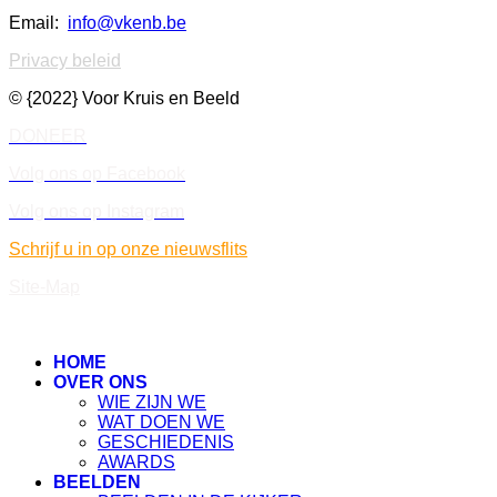
Email:
info@vkenb.be
Privacy beleid
© {2022} Voor Kruis en Beeld
DONEER
Volg ons op Facebook
Volg ons op Instagram
Schrijf u in op onze nieuwsflits
Site-Map
HOME
OVER ONS
WIE ZIJN WE
WAT DOEN WE
GESCHIEDENIS
AWARDS
BEELDEN